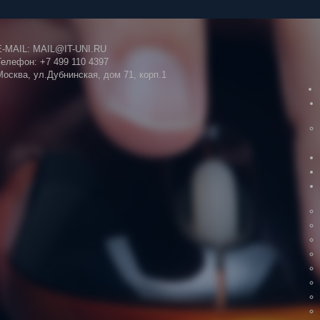
E-MAIL:
MAIL@IT-UNI.RU
Телефон:
+7 499 110 4397
Москва, ул.Дубнинская, дом 71, корп.1