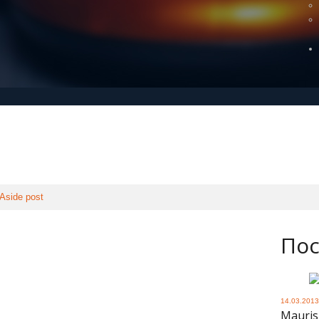
Aside post
Пос
14.03.2013
Mauris