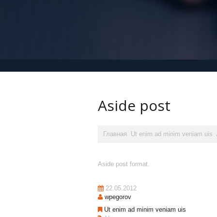
Aside post
Главная
Ut enim ad minim veniam uis
Aside post format.
22.05.2012
wpegorov
Ut enim ad minim veniam uis