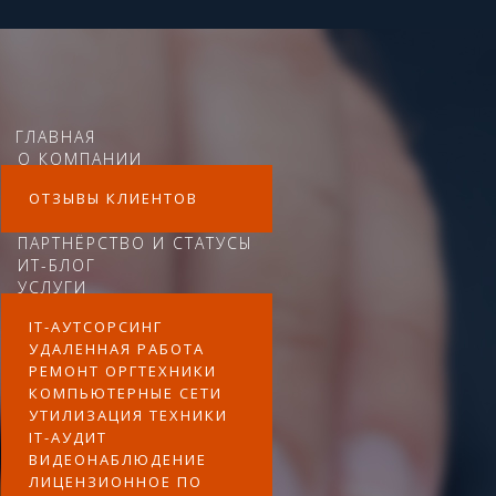
ГЛАВНАЯ
О КОМПАНИИ
ОТЗЫВЫ КЛИЕНТОВ
ПАРТНЁРСТВО И СТАТУСЫ
ИТ-БЛОГ
УСЛУГИ
IT-АУТСОРСИНГ
УДАЛЕННАЯ РАБОТА
РЕМОНТ ОРГТЕХНИКИ
КОМПЬЮТЕРНЫЕ СЕТИ
УТИЛИЗАЦИЯ ТЕХНИКИ
IT-АУДИТ
ВИДЕОНАБЛЮДЕНИЕ
ЛИЦЕНЗИОННОЕ ПО