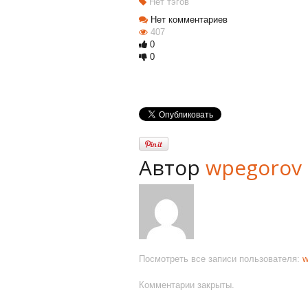
Нет тэгов
Нет комментариев
407
0
0
Автор
wpegorov
Посмотреть все записи пользователя:
w
Комментарии закрыты.