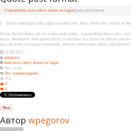
Главная
Velit esse cillum dolore eu fugiat
Quote post format
Etiam vitae ligula nulla, eget convallis erat. Nunc tortor sem, iaculis at r
Donec dictum libero vel orci malesuada mattis. Suspendisse libero ante, variu
lacus. Vestibulum ante ipsum primis in faucibus orci luctus et ultrices posuer
arcu sit amet consequat fermentum, erat est ullamcorper tortor, sed eleifend 
22.05.2012
wpegorov
Velit esse cillum dolore eu fugiat
Нет тэгов
Нет комментариев
551
0
0
Автор
wpegorov