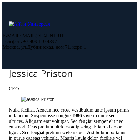
E-MAIL:
MAIL@IT-UNI.RU
Телефон:
+7 499 110 4397
Москва, ул.Дубнинская, дом 71, корп.1
Jessica Priston
CEO
Nulla facilisi. Aenean nec eros. Vestibulum ante ipsum primis
in faucibu. Suspendisse congue
1986
viverra nunc sed
ultrices. Aliquam erat volutpat. Sed feugiat semper elit nec
euismod. Cras pretium ultricies adipiscing. Etiam id dolor
ligula. Sed feugiat pretium scelerisque. Vestibulum porta nisi
in purus egestas vehicula. Mauris ligula dolor, facilisis vel