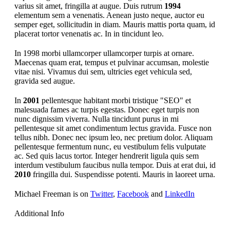
varius sit amet, fringilla at augue. Duis rutrum
1994
elementum sem a venenatis. Aenean justo neque, auctor eu
semper eget, sollicitudin in diam. Mauris mattis porta quam, id
placerat tortor venenatis ac. In in tincidunt leo.
In 1998 morbi ullamcorper ullamcorper turpis at ornare.
Maecenas quam erat, tempus et pulvinar accumsan, molestie
vitae nisi. Vivamus dui sem, ultricies eget vehicula sed,
gravida sed augue.
In
2001
pellentesque habitant morbi tristique "SEO" et
malesuada fames ac turpis egestas. Donec eget turpis non
nunc dignissim viverra. Nulla tincidunt purus in mi
pellentesque sit amet condimentum lectus gravida. Fusce non
tellus nibh. Donec nec ipsum leo, nec pretium dolor. Aliquam
pellentesque fermentum nunc, eu vestibulum felis vulputate
ac. Sed quis lacus tortor. Integer hendrerit ligula quis sem
interdum vestibulum faucibus nulla tempor. Duis at erat dui, id
2010
fringilla dui. Suspendisse potenti. Mauris in laoreet urna.
Michael Freeman is on
Twitter
,
Facebook
and
LinkedIn
Additional Info